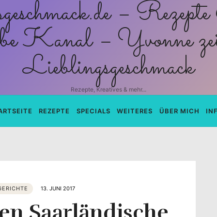
schmack.de
Rezepte, Kreatives & mehr...
ARTSEITE
REZEPTE
SPECIALS
WEITERES
ÜBER MICH
IN
GERICHTE
13. JUNI 2017
en Saarländische