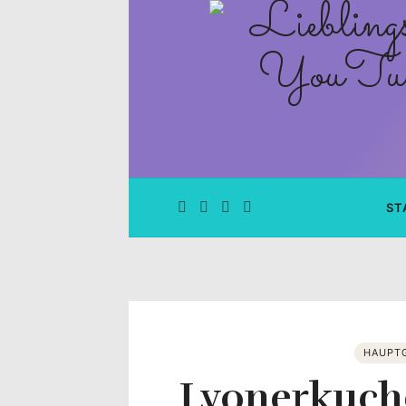
Lieblingsge
–
Rezepte
Blog
und
ST
YouTube
Kanal
–
HAUPT
Lyonerkuch