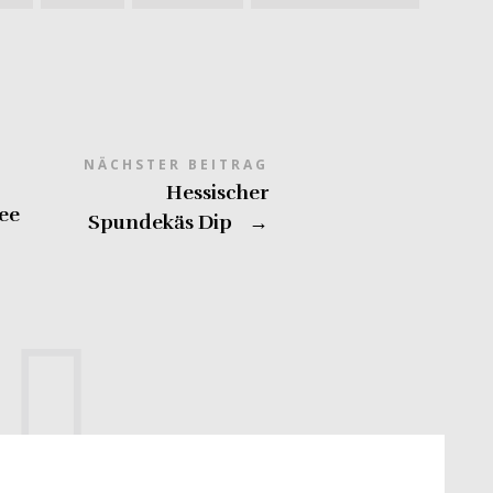
NÄCHSTER BEITRAG
Hessischer
ee
Spundekäs Dip
→