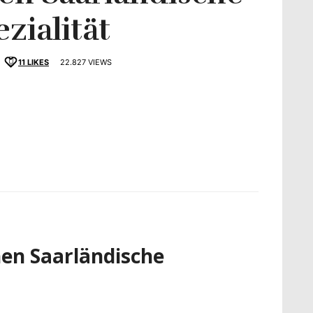
zialität
11
LIKES
22.827 VIEWS
schmack
en Saarländische