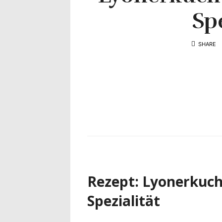
Yvonne
Spe
zeigt
SHARE
Ihren
Lieblingsge
Rezept: Lyonerkuch
Spezialität