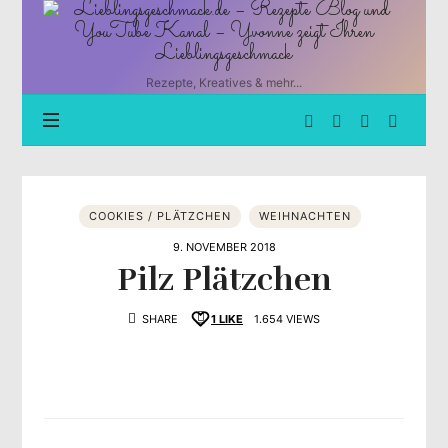
Lieblingsgeschmack.de
–
Rezepte
Blog
Rezepte, Kreatives & mehr...
und
YouTube
Kanal
–
Yvonne
zeigt
COOKIES / PLÄTZCHEN
WEIHNACHTEN
Ihren
Lieblingsgeschmack
9. NOVEMBER 2018
Pilz Plätzchen
SHARE
1
LIKE
1.654 VIEWS