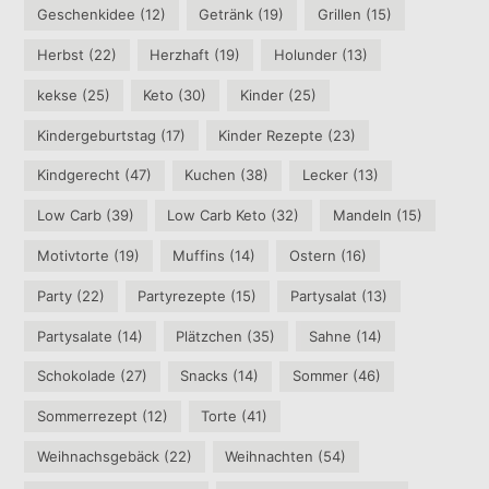
Geschenkidee
(12)
Getränk
(19)
Grillen
(15)
Herbst
(22)
Herzhaft
(19)
Holunder
(13)
kekse
(25)
Keto
(30)
Kinder
(25)
Kindergeburtstag
(17)
Kinder Rezepte
(23)
Kindgerecht
(47)
Kuchen
(38)
Lecker
(13)
Low Carb
(39)
Low Carb Keto
(32)
Mandeln
(15)
Motivtorte
(19)
Muffins
(14)
Ostern
(16)
Party
(22)
Partyrezepte
(15)
Partysalat
(13)
Partysalate
(14)
Plätzchen
(35)
Sahne
(14)
Schokolade
(27)
Snacks
(14)
Sommer
(46)
Sommerrezept
(12)
Torte
(41)
Weihnachsgebäck
(22)
Weihnachten
(54)