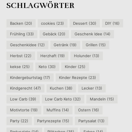
SCHLAGWÖRTER
Backen
(20)
cookies
(23)
Dessert
(30)
DIY
(16)
Frühling
(33)
Gebäck
(20)
Geschenk Idee
(14)
Geschenkidee
(12)
Getränk
(19)
Grillen
(15)
Herbst
(22)
Herzhaft
(19)
Holunder
(13)
kekse
(25)
Keto
(30)
Kinder
(25)
Kindergeburtstag
(17)
Kinder Rezepte
(23)
Kindgerecht
(47)
Kuchen
(38)
Lecker
(13)
Low Carb
(39)
Low Carb Keto
(32)
Mandeln
(15)
Motivtorte
(19)
Muffins
(14)
Ostern
(16)
Party
(22)
Partyrezepte
(15)
Partysalat
(13)
Partysalate
(14)
Plätzchen
(35)
Sahne
(14)