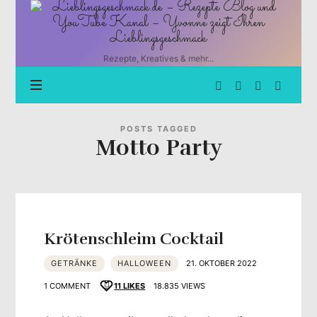
Lieblingsgeschmack.de
–
Rezepte
Blog
Rezepte, Kreatives & mehr...
und
YouTube
Kanal
–
Yvonne
POSTS TAGGED
Motto Party
zeigt
Ihren
Lieblingsgeschmack
Krötenschleim Cocktail
GETRÄNKE
HALLOWEEN
21. OKTOBER 2022
1 COMMENT
11
LIKES
18.835 VIEWS