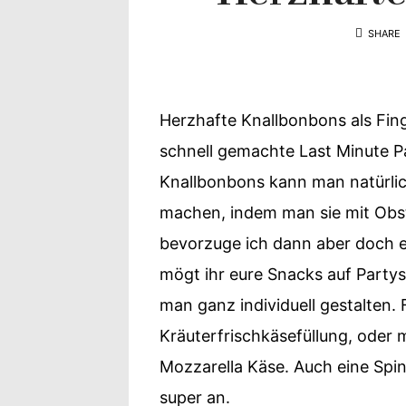
Yvonne
SHARE
zeigt
Ihren
Herzhafte Knallbonbons als Fing
Lieblingsge
schnell gemachte Last Minute P
Knallbonbons kann man natürli
machen, indem man sie mit Obst
bevorzuge ich dann aber doch eh
mögt ihr eure Snacks auf Partys
man ganz individuell gestalten. F
Kräuterfrischkäsefüllung, oder 
Mozzarella Käse. Auch eine Spin
super an.