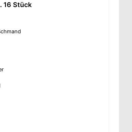
a. 16 Stück
 Schmand
er
g