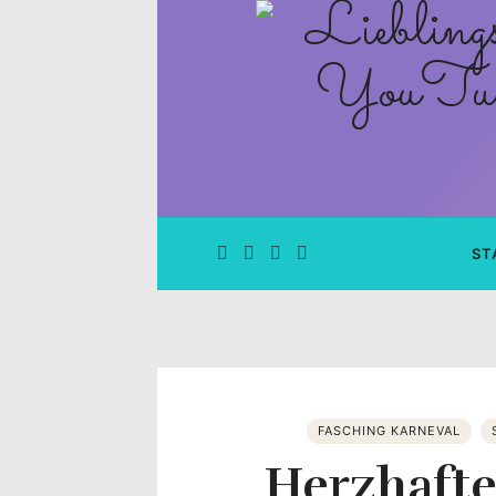
Lieblingsge
–
Rezepte
Blog
und
ST
YouTube
Kanal
–
FASCHING KARNEVAL
Herzhaft