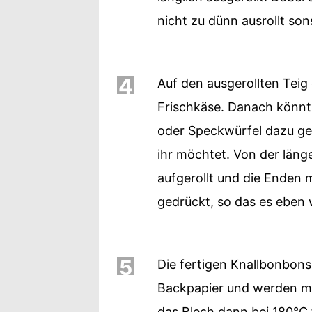
nicht zu dünn ausrollt sons
4
Auf den ausgerollten Teig
Frischkäse. Danach könnt
oder Speckwürfel dazu geb
ihr möchtet. Von der läng
aufgerollt und die Enden 
gedrückt, so das es eben 
5
Die fertigen Knallbonbon
Backpapier und werden mit
das Blech dann bei 180°C