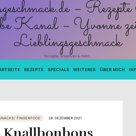
schmack.de
Rezepte, Kreatives & mehr...
ARTSEITE
REZEPTE
SPECIALS
WEITERES
ÜBER MICH
IN
SNACKS/ FINGERFOOD
28. DEZEMBER 2021
e Knallbonbons