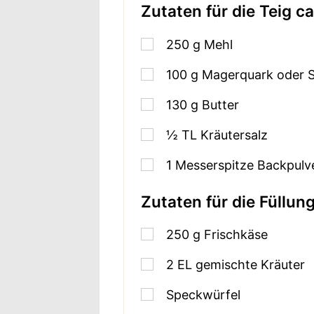
Zutaten für die Teig c
250
g
Mehl
100
g
Magerquark oder
130
g
Butter
½
TL
Kräutersalz
1
Messerspitze Backpulv
Zutaten für die Füllun
250
g
Frischkäse
2
EL
gemischte Kräuter
Speckwürfel