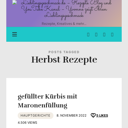
Lieblingsgeschmack.de
–
Rezepte
Blog
Rezepte, Kreatives & mehr...
und
YouTube
Kanal
–
Yvonne
POSTS TAGGED
Herbst Rezepte
zeigt
Ihren
Lieblingsgeschmack
gefüllter Kürbis mit
Maronenfüllung
HAUPTGERICHTE
8. NOVEMBER 2022
5
LIKES
4.506 VIEWS