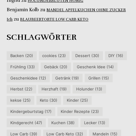
Ingrid
zu
HOLUNDERBLÜTEN HONIG
Benjamin Kolb
zu
MANDEL APFELKUCHEN OHNE ZUCKER
zu
Ich
BLAUBEERTORTE LOW CARB KETO
SCHLAGWÖRTER
Backen
(20)
cookies
(23)
Dessert
(30)
DIY
(16)
Frühling
(33)
Gebäck
(20)
Geschenk Idee
(14)
Geschenkidee
(12)
Getränk
(19)
Grillen
(15)
Herbst
(22)
Herzhaft
(19)
Holunder
(13)
kekse
(25)
Keto
(30)
Kinder
(25)
Kindergeburtstag
(17)
Kinder Rezepte
(23)
Kindgerecht
(47)
Kuchen
(38)
Lecker
(13)
Low Carb
(39)
Low Carb Keto
(32)
Mandeln
(15)