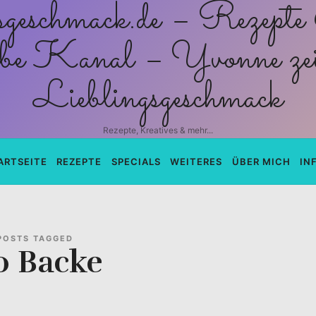
schmack.de
Rezepte, Kreatives & mehr...
ARTSEITE
REZEPTE
SPECIALS
WEITERES
ÜBER MICH
IN
POSTS TAGGED
o Backe