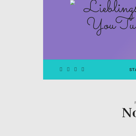
Lieblingsge
–
Rezepte
Blog
und
ST
YouTube
Kanal
N
–