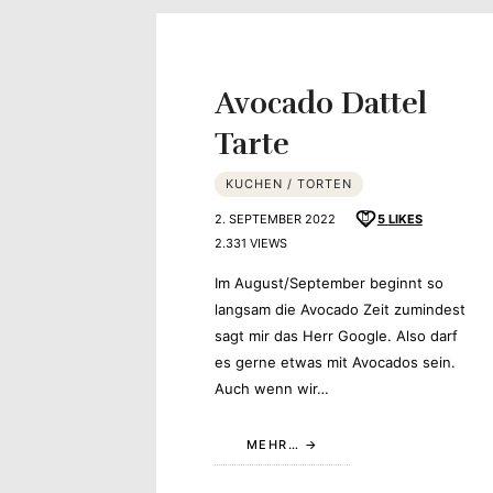
Yvonne
zeigt
Avocado Dattel
Ihren
Tarte
Lieblingsge
KUCHEN / TORTEN
2. SEPTEMBER 2022
5
LIKES
2.331 VIEWS
Im August/September beginnt so
langsam die Avocado Zeit zumindest
sagt mir das Herr Google. Also darf
es gerne etwas mit Avocados sein.
Auch wenn wir…
MEHR…