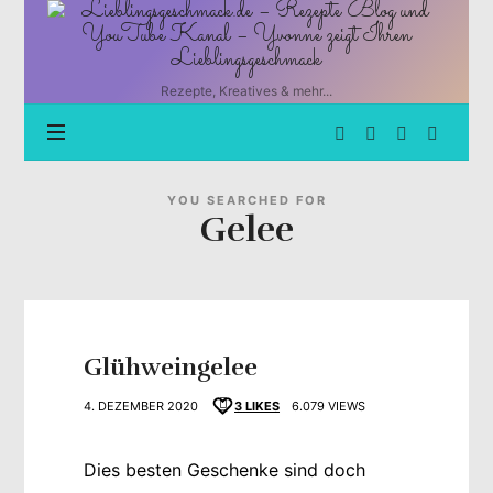
Lieblingsgeschmack.de
–
Rezepte
Blog
Rezepte, Kreatives & mehr...
und
YouTube
Kanal
–
Yvonne
YOU SEARCHED FOR
Gelee
zeigt
Ihren
Lieblingsgeschmack
Glühweingelee
4. DEZEMBER 2020
3
LIKES
6.079 VIEWS
Dies besten Geschenke sind doch