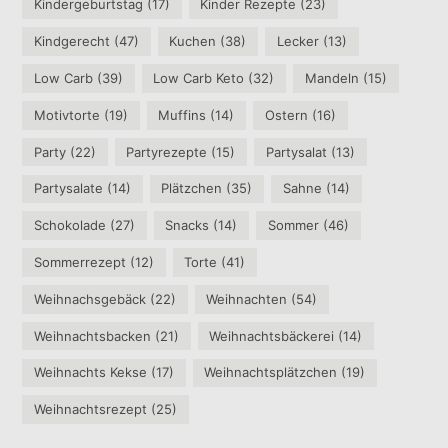
Kindergeburtstag
(17)
Kinder Rezepte
(23)
Kindgerecht
(47)
Kuchen
(38)
Lecker
(13)
Low Carb
(39)
Low Carb Keto
(32)
Mandeln
(15)
Motivtorte
(19)
Muffins
(14)
Ostern
(16)
Party
(22)
Partyrezepte
(15)
Partysalat
(13)
Partysalate
(14)
Plätzchen
(35)
Sahne
(14)
Schokolade
(27)
Snacks
(14)
Sommer
(46)
Sommerrezept
(12)
Torte
(41)
Weihnachsgebäck
(22)
Weihnachten
(54)
Weihnachtsbacken
(21)
Weihnachtsbäckerei
(14)
Weihnachts Kekse
(17)
Weihnachtsplätzchen
(19)
Weihnachtsrezept
(25)