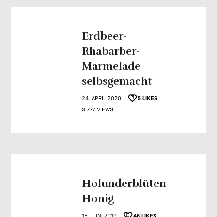
Erdbeer-
Rhabarber-
Marmelade
selbsgemacht
24. APRIL 2020
5
LIKES
3.777 VIEWS
Holunderblüten
Honig
15. JUNI 2019
46
LIKES