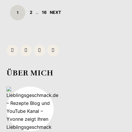
POSTS
PAGE
PAGE
2
16
NEXT
PAGE
1
…
NAVIGATION
ÜBER MICH