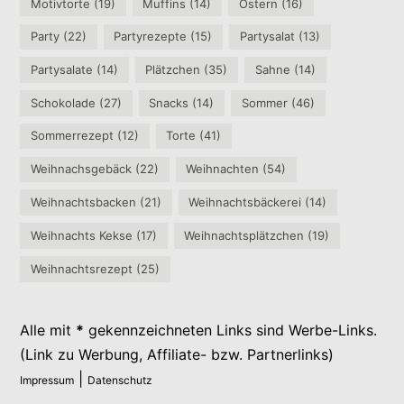
Motivtorte
(19)
Muffins
(14)
Ostern
(16)
Party
(22)
Partyrezepte
(15)
Partysalat
(13)
Partysalate
(14)
Plätzchen
(35)
Sahne
(14)
Schokolade
(27)
Snacks
(14)
Sommer
(46)
Sommerrezept
(12)
Torte
(41)
Weihnachsgebäck
(22)
Weihnachten
(54)
Weihnachtsbacken
(21)
Weihnachtsbäckerei
(14)
Weihnachts Kekse
(17)
Weihnachtsplätzchen
(19)
Weihnachtsrezept
(25)
Alle mit
*
gekennzeichneten Links sind Werbe-Links.
(Link zu Werbung, Affiliate- bzw. Partnerlinks)
|
Impressum
Datenschutz