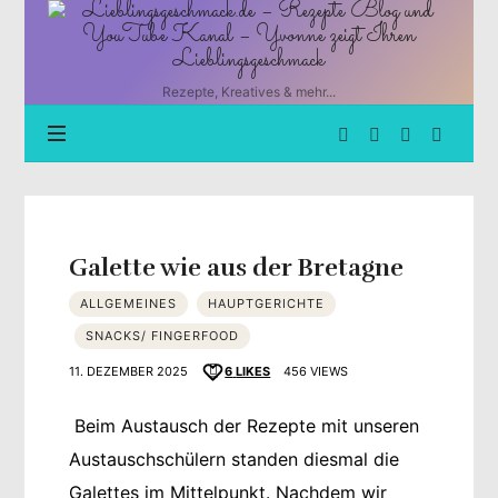
Lieblingsgeschmack.de
–
Rezepte
Blog
Rezepte, Kreatives & mehr...
und
YouTube
Kanal
–
Yvonne
zeigt
Ihren
Galette wie aus der Bretagne
Lieblingsgeschmack
ALLGEMEINES
HAUPTGERICHTE
SNACKS/ FINGERFOOD
11. DEZEMBER 2025
6
LIKES
456 VIEWS
Beim Austausch der Rezepte mit unseren
Austauschschülern standen diesmal die
Galettes im Mittelpunkt. Nachdem wir